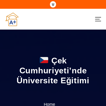
S
k
i
p
t
o
c
o
n
t
e
Çek
n
t
Cumhuriyeti’nde
Üniversite Eğitimi
Home