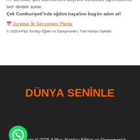
tam destek sunar.
Çek Cumhuriyeti’nde eğitim hayaline bugün adım at!
Ücretsiz İlk Görüşmeni Planla
© 2025 A Plus Yurtdışı Eğitim ve Danışmanlık | Tüm Hakları Saklıdır.
D
Ü
N
Y
A
S
E
N
I
N
L
E
Copyright © 2026 A Plus Yurtdışı Eğitim ve Danışmanlık