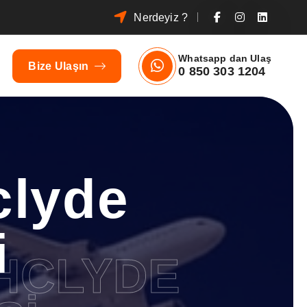
Nerdeyiz ?
Whatsapp dan Ulaş
Bize Ulaşın
0 850 303 1204
clyde
i
HCLYDE