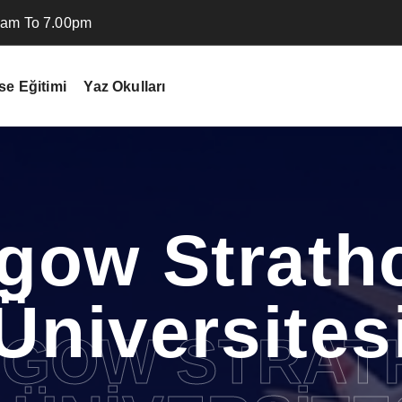
00am To 7.00pm
se Eğitimi
Yaz Okulları
gow Strath
Üniversites
GOW STRAT