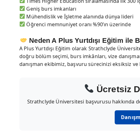
Times Higher Education sıralamasında ilk 300 i
Geniş burs imkanları
Mühendislik ve İşletme alanında dünya lideri
Öğrenci memnuniyet oranı %90’ın üzerinde
Neden A Plus Yurtdışı Eğitim ile 
A Plus Yurtdışı Eğitim olarak Strathclyde Üniversit
doğru bölüm seçimi, burs imkânları, vize danışma
danışman ekibimiz, başvuru sürecinizi eksiksiz ve 
Ücretsiz D
Strathclyde Üniversitesi başvurusu hakkında det
Danışm