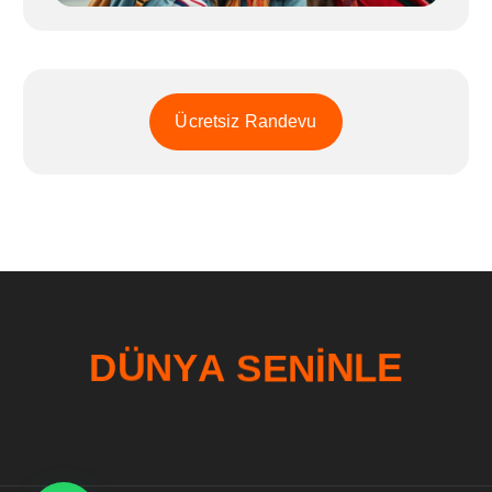
Ücretsiz Randevu
N
I
E
S
N
A
D
Ü
Y
N
L
E