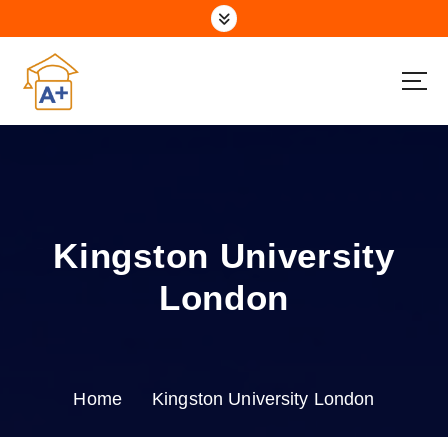
S
k
i
p
t
o
c
o
n
t
e
Kingston University
n
t
London
Home
Kingston University London