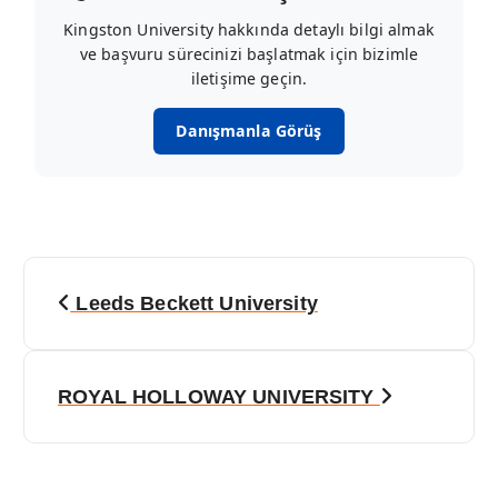
Kingston University hakkında detaylı bilgi almak
ve başvuru sürecinizi başlatmak için bizimle
iletişime geçin.
Danışmanla Görüş
Y
Leeds Beckett University
a
z
ROYAL HOLLOWAY UNIVERSITY
ı
g