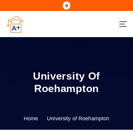
S
k
i
p
t
o
c
o
n
t
e
University Of
n
t
Roehampton
Home
University of Roehampton