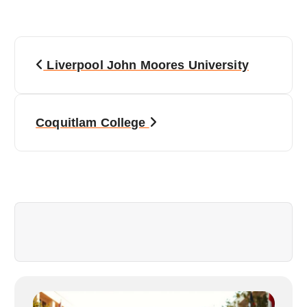
Y
Liverpool John Moores University
a
z
Coquitlam College
ı
g
e
z
i
n