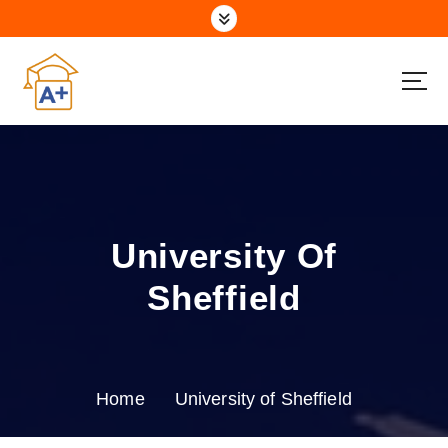
S
k
i
p
t
o
c
o
n
t
e
University Of
n
t
Sheffield
Home
University of Sheffield