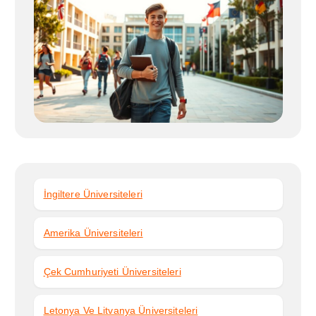
m
e
s
i
İngiltere Üniversiteleri
Amerika Üniversiteleri
Çek Cumhuriyeti Üniversiteleri
Letonya Ve Litvanya Üniversiteleri